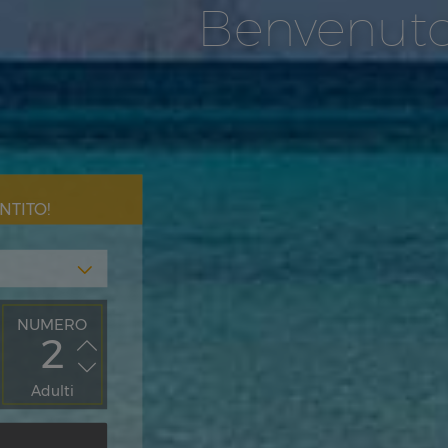
Benvenut
NTITO!
NUMERO
Adulti