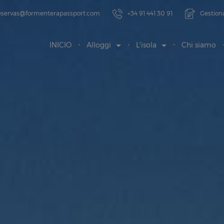
eservas@formenterapassport.com
+34 91 441 30 91
Gestiona
INICIO
Alloggi
L'isola
Chi siamo