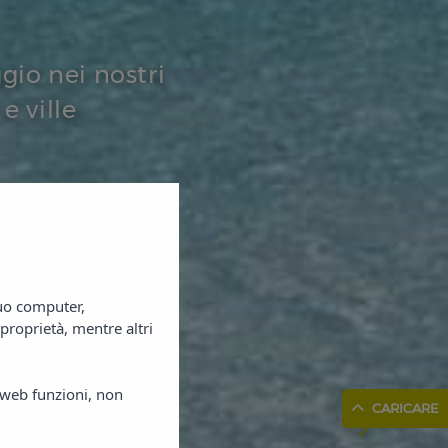
gio nei nostri
e ville
tuo computer,
proprietà, mentre altri
o web funzioni, non
CARICARE