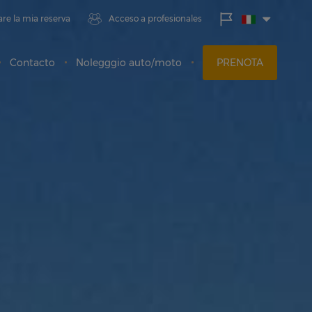
Migli
re la mia reserva
Acceso a profesionales
prez
garan
Contacto
Nolegggio auto/moto
PRENOTA
Entr
8
Ago
Uscit
9
Ago