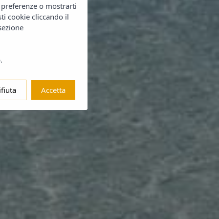
e preferenze o mostrarti
sti cookie cliccando il
 sezione
.
ifiuta
Accetta