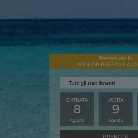
Prenota ora in
MIGLIOR PREZZO GARA
ENTRATA
USCITA
8
9
Agosto
Agosto