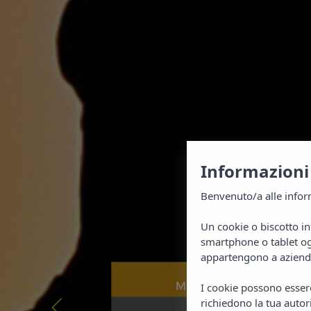
Informazioni 
Benvenuto/a alle inform
Un cookie o biscotto in
smartphone o tablet ogn
appartengono a aziende 
Prenota ora in
MIGLIOR PREZZO GARA
I cookie possono essere 
richiedono la tua autor