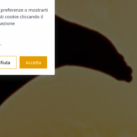
e preferenze o mostrarti
sti cookie cliccando il
 sezione
.
ifiuta
Accetta