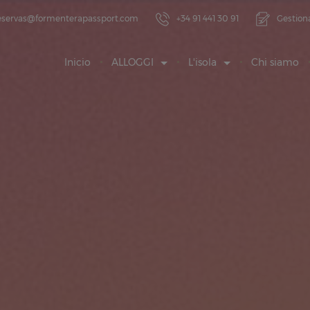
eservas@formenterapassport.com
+34 91 441 30 91
Gestiona
Inicio
ALLOGGI
L'isola
Chi siamo