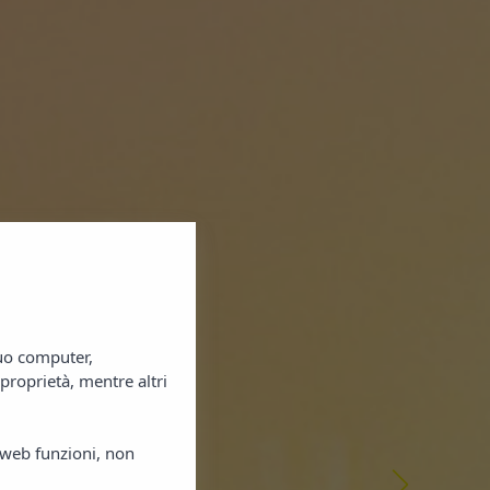
tuo computer,
proprietà, mentre altri
o web funzioni, non