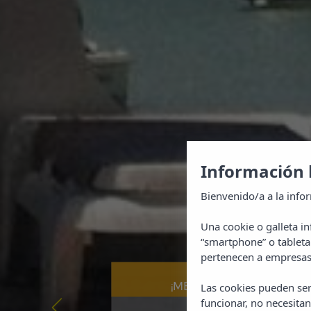
Información 
Bienvenido/a a la info
Una cookie o galleta i
“smartphone” o tableta
pertenecen a empresas 
Reserve ahora al
¡MEJOR PRECIO GARANT
Las cookies pueden ser
funcionar, no necesitan