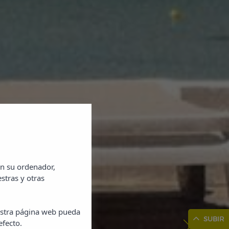
en su ordenador,
stras y otras
uestra página web pueda
ntos
SUBIR
efecto.