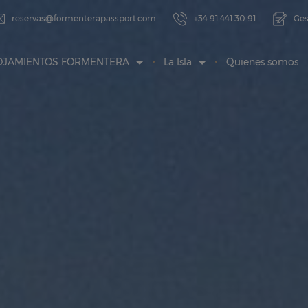
reservas@formenterapassport.com
+34 91 441 30 91
Ges
OJAMIENTOS FORMENTERA
La Isla
Quienes somos