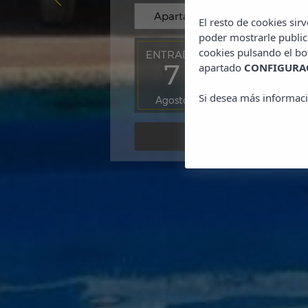
El resto de cookies sir
poder mostrarle public
cookies pulsando el b
ENTRADA
SALIDA
7
8
apartado
CONFIGURAC
Si desea más informaci
Agosto
Agosto