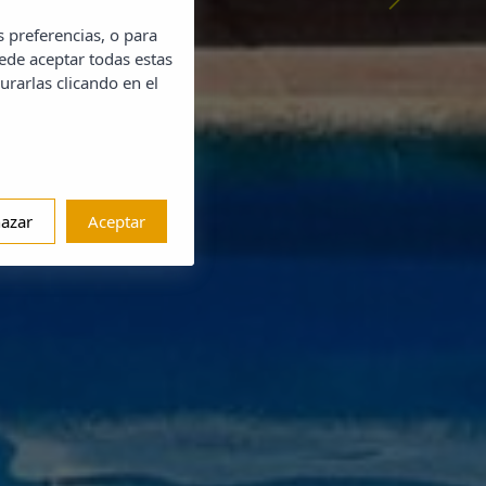
s preferencias, o para
aya
ede aceptar todas estas
urarlas clicando en el
azar
Aceptar