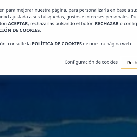
ven para mejorar nuestra página, para personalizarla en base a su
Sabina Pl
idad ajustada a sus búsquedas, gustos e intereses personales. Pu
otón
ACEPTAR
, rechazarlas pulsando el botón
RECHAZAR
o config
NÚMERO
IÓN DE COOKIES
.
ón, consulte la
POLÍTICA DE COOKIES
de nuestra página web.
Adultos
Configuración de cookies
Rech