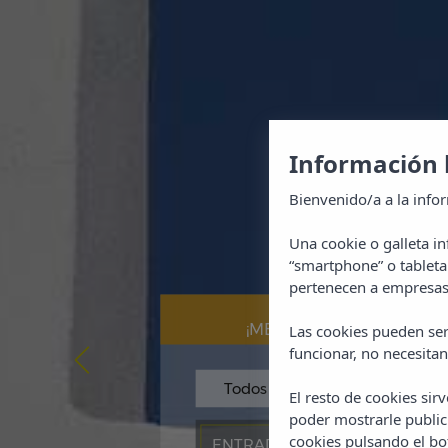
Información 
Bienvenido/a a la info
Una cookie o galleta i
“smartphone” o tableta
pertenecen a empresas 
Reserve ahora al
¡MEJOR PRECIO GARANT
Las cookies pueden ser
funcionar, no necesitan
El resto de cookies sir
poder mostrarle public
cookies pulsando el b
ENTRADA
SALIDA