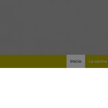
Inicio
La savina