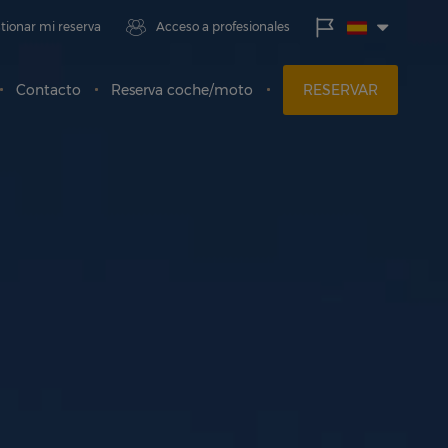
¡Mejo
tionar mi reserva
Acceso a profesionales
prec
Gara
Contacto
Reserva coche/moto
RESERVAR
Entr
8
Ago
Salid
9
Ago