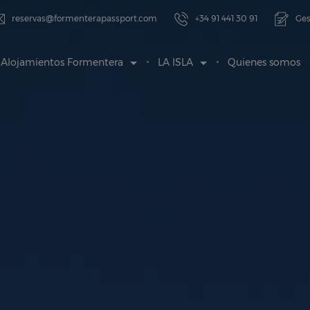
reservas@formenterapassport.com
+34 91 441 30 91
Ges
Alojamientos Formentera
LA ISLA
Quienes somos