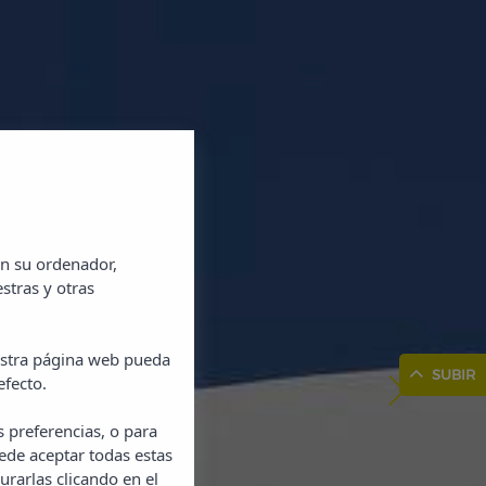
en su ordenador,
stras y otras
uestra página web pueda
SUBIR
efecto.
s preferencias, o para
ede aceptar todas estas
urarlas clicando en el