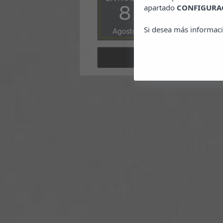
8
9
apartado
CONFIGURAC
Si desea más informaci
Agosto
Agosto