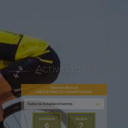
Actividades
Reserve ahora al
¡MEJOR PRECIO GARANTIZADO!
ENTRADA
SALIDA
6
7