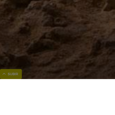
SUBIR
Inicio
Deportes acuáticos
Formentera en bici
Salvar La Posidonia