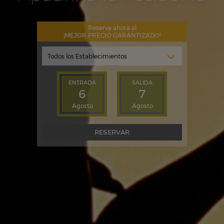
Reserve ahora al
¡MEJOR PRECIO GARANTIZADO!
ENTRADA
SALIDA
6
7
Agosto
Agosto