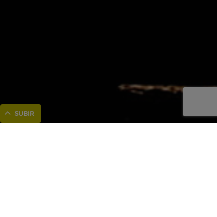
SUBIR
INICIO
/
LA ISLA
/
EVENTOS
/
APADRINA LA POSIDONIA
Apadrina la Posidonia