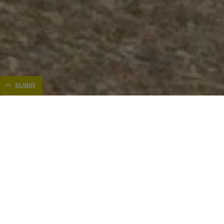
SUBIR
Inicio
Cómo llegar
Planifica tu estancia
Cómo moverse
Gastronomia
Playas
Pueblos
Qué ver
Compras
Actividades
Eventos
Clima